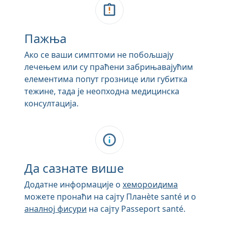
Пажња
Ако се ваши симптоми не побољшају
лечењем или су праћени забрињавајућим
елементима попут грознице или губитка
тежине, тада је неопходна медицинска
консултација.
Да сазнате више
Додатне информације о
хемороидима
можете пронаћи на сајту Планète santé и о
аналној фисури
на сајту Passeport santé.