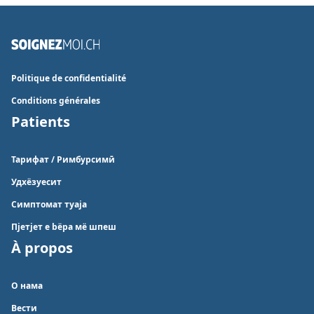
Politique de confidentialité
Conditions générales
Patients
Тарифат / Римбурсимӣ
Удхëзуесит
Симптомат туaја
Пјетјет е bëра мë шпеш
À propos
О нама
Вести