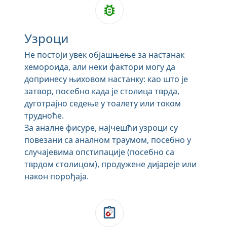
Узроци
Не постоји увек објашњење за настанак
хемороида, али неки фактори могу да
допринесу њиховом настанку: као што је
затвор, посебно када је столица тврда,
дуготрајно седење у тоалету или током
трудноће.
За аналне фисуре, најчешћи узроци су
повезани са аналном траумом, посебно у
случајевима опстипације (посебно са
тврдом столицом), продужене дијареје или
након порођаја.