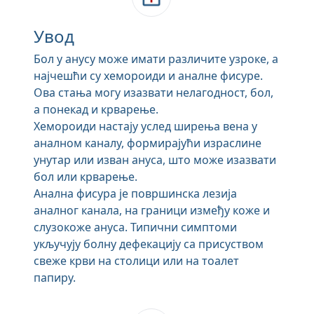
Увод
Бол у анусу може имати различите узроке, а
најчешћи су хемороиди и аналне фисуре.
Ова стања могу изазвати нелагодност, бол,
а понекад и крварење.
Хемороиди настају услед ширења вена у
аналном каналу, формирајући израслине
унутар или изван ануса, што може изазвати
бол или крварење.
Анална фисура је површинска лезија
аналног канала, на граници између коже и
слузокоже ануса. Типични симптоми
укључују болну дефекацију са присуством
свеже крви на столици или на тоалет
папиру.