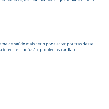
requentemente, mas em pequenas quantidades, como
ma de saúde mais sério pode estar por trás desse
ça intensas, confusão, problemas cardíacos