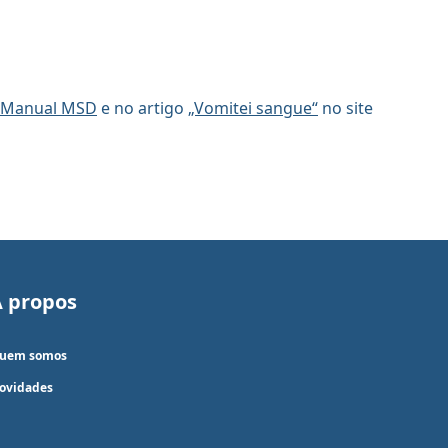
o Manual MSD
e no artigo
„Vomitei sangue“
no site
À propos
uem somos
ovidades