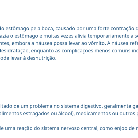
do estômago pela boca, causado por uma forte contração 
azia o estômago e muitas vezes alivia temporariamente a 
entes, embora a náusea possa levar ao vômito. A náusea ref
esidratação, enquanto as complicações menos comuns inclu
ode levar à desnutrição.
tado de um problema no sistema digestivo, geralmente gast
alimentos estragados ou álcool), medicamentos ou outros 
 de uma reação do sistema nervoso central, como enjoo de