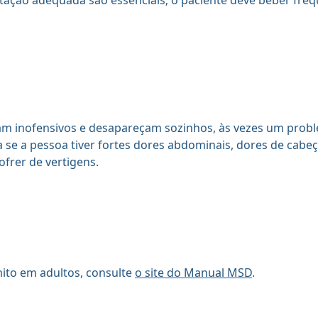
atação adequada são essenciais; o paciente deve beber f
m inofensivos e desapareçam sozinhos, às vezes um proble
 se a pessoa tiver fortes dores abdominais, dores de cabe
frer de vertigens.
ito em adultos, consulte
o site do Manual MSD
.