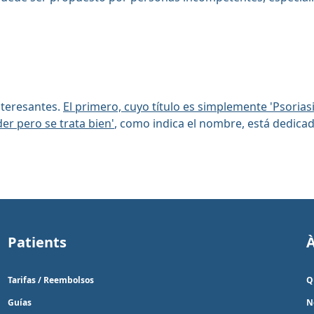
interesantes.
El primero, cuyo título es simplemente 'Psoriasi
der pero se trata bien'
, como indica el nombre, está dedicad
Patients
Tarifas / Reembolsos
Q
Guías
N