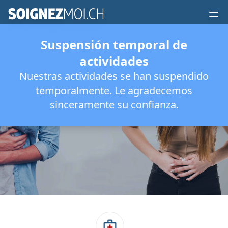
Suspensión temporal de
actividades
Nuestras actividades se han suspendido
Gastritis
temporalmente. Le agradecemos
sinceramente su confianza.